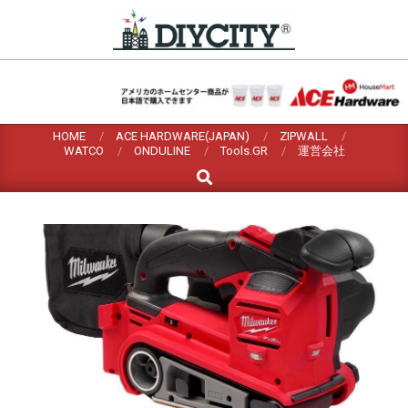
Skip
to
content
HOME
ACE HARDWARE(JAPAN)
ZIPWALL
WATCO
ONDULINE
Tools.GR
運営会社
Search