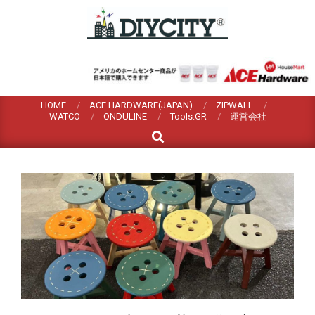
Skip
to
content
HOME
ACE HARDWARE(JAPAN)
ZIPWALL
WATCO
ONDULINE
Tools.GR
運営会社
Search