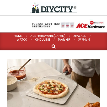
Skip
to
content
HOME
ACE HARDWARE(JAPAN)
ZIPWALL
WATCO
ONDULINE
Tools.GR
運営会社
Search