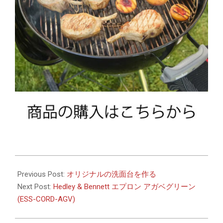
2026-
05-
Previous Post:
オリジナルの洗面台を作る
18
Next Post:
Hedley & Bennett エプロン アガベグリーン
(ESS-CORD-AGV)