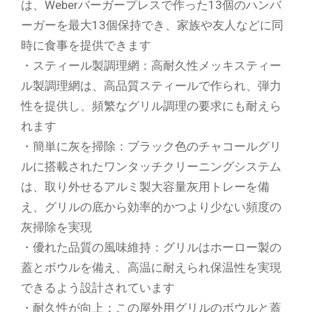
は、Weberバーガープレスで作った13個のハンバ
ーガーを最大13個保持でき、家族や友人などに同
時に食事を提供できます
・スティール製調理網：高耐久性メッキスティー
ル製調理網は、高品質スティールで作られ、弾力
性を提供し、頻繁なグリル調理の要求にも耐えら
れます
・簡単に灰を掃除：ブラック色のチャコールグリ
ルに搭載されたワンタッチクリーニングシステム
は、取り外せるアルミ製大容量灰用トレーを備
え、グリルの底から効率的かつより少ない頻度の
灰掃除を実現
・優れた品質の風味維持：グリルはホーロー製の
蓋とボウルを備え、高温に耐えられ保温性を実現
できるよう設計されています
・耐久性が向上：この屋外用グリルのボウルと蓋