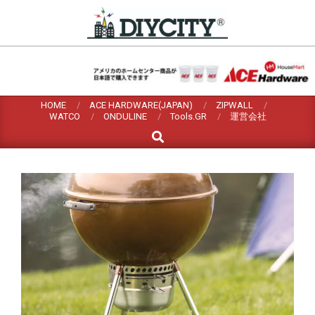
Skip
to
content
HOME
ACE HARDWARE(JAPAN)
ZIPWALL
WATCO
ONDULINE
Tools.GR
運営会社
Search