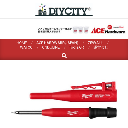
Skip
to
content
HOME
ACE HARDWARE(JAPAN)
ZIPWALL
WATCO
ONDULINE
Tools.GR
運営会社
Search