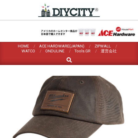
Skip
to
content
HOME
ACE HARDWARE(JAPAN)
ZIPWALL
WATCO
ONDULINE
Tools.GR
運営会社
Search