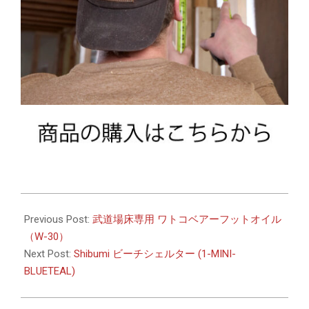
2026-
05-
Previous Post:
武道場床専用 ワトコベアーフットオイル
13
（W-30）
Next Post:
Shibumi ビーチシェルター (1-MINI-
BLUETEAL)