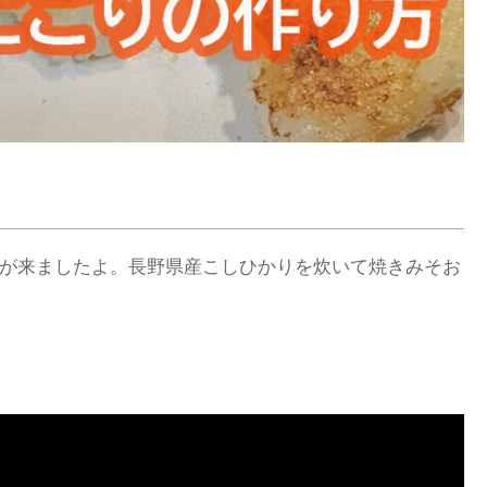
nd Aanoさんが来ましたよ。長野県産こしひかりを炊いて焼きみそお