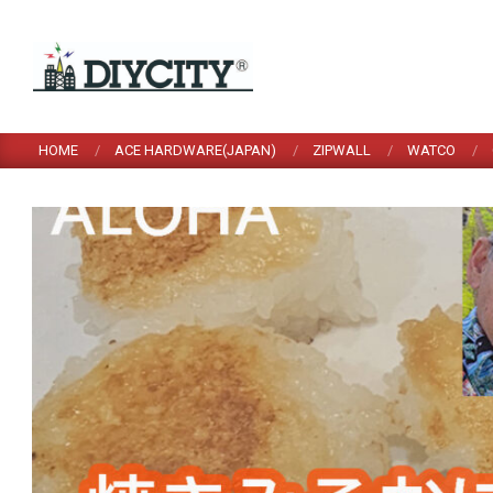
Skip
to
content
HOME
ACE HARDWARE(JAPAN)
ZIPWALL
WATCO